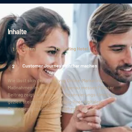
Inhalte
Daten im Online Marketing Hotel
Customer Journey sichtbar machen
Wie lässt sich der Erfolg von Online-Marketing-
Maßnahmen im Hotelbetrieb genau messen? Dieser
Beitrag zeigt, wie Hoteliers Reservierungs-Umsätze
gezielt steigern und den Erfolg ihrer digitalen
Strategien genau nachvollziehen können.