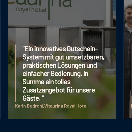
“Sehr gutes Gutscheinsystem
mit angenehmer
Zahlungsabwicklung und
unkomplizierter Integration für
unsere verschiedenen Hotels.
Professionell, angenehm,
funktioniert super!”
Familie Rainer-Schölzhorn
Hotels Ratschings