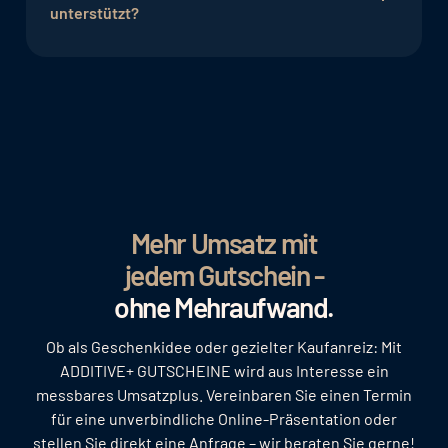
Echtzeit einsehen. Das Dashboard bietet Ihnen
unterstützt?
eine detaillierte und klare Übersicht über den
Erfolg Ihrer Gutscheinkampagnen.
ADDITIVE+ GUTSCHEINE unterstützt eine Vielzahl
gängiger Zahlungsmethoden, wie Kreditkarten,
PayPal, und weitere Online-Zahlungsanbieter.
Diese Flexibilität reduziert Absprünge während
des Kaufprozesses.
Überweisung
Mehr Umsatz mit
PayPal
jedem Gutschein -
Hogast
ohne Mehraufwand.
Hobex
Ob als Geschenkidee oder gezielter Kaufanreiz: Mit
ADDITIVE+ GUTSCHEINE wird aus Interesse ein
Gastroppol
messbares Umsatzplus. Vereinbaren Sie einen Termin
Concardis
für eine unverbindliche Online-Präsentation oder
stellen Sie direkt eine Anfrage – wir beraten Sie gerne!