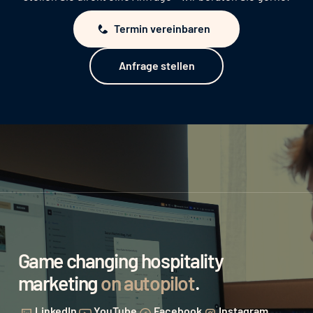
SIX Payment
Termin vereinbaren
Stripe
Termin vereinbaren
Anfrage stellen
Klarna
Anfrage stellen
SIApay
Nexi
Game changing hospitality
marketing
on autopilot
.
LinkedIn
YouTube
Facebook
Instagram