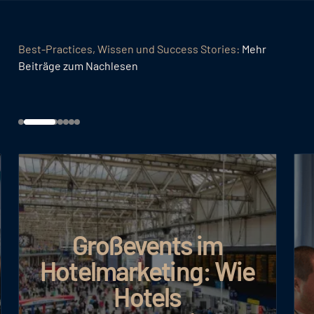
Best-Practices, Wissen und Success Stories:
Mehr
Beiträge zum Nachlesen
ents im
Google AI Ma
eting: Wie
Umsatz b
tels
effizient