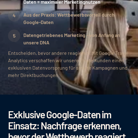
Daten = maximaler Marketingnutzen
Aus der Praxis: Wettbewerbsvorteil durch
Google-Daten
Datengetriebenes Marketing – von Anfang an
unsere DNA
Entscheiden, bevor andere reagieren: Mit Google Travel
Analytics verschaffen wir unseren Hotelkunden einen
exklusiven Datenvorsprung für smarte Kampagnen und
mehr Direktbuchungen.
Exklusive Google-Daten im
Einsatz: Nachfrage erkennen,
bevor der Wettbewerb reagiert