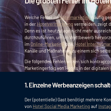
Die größten Fehler im Hotel
Welche Fehler im
Hotelmarketing
häufig ge
in der
Hotelvermarktung
vermeiden, zeigt d
Denn es ist heutzutage nicht mehr ausrei
durchzuführen, um im Wettbewerb hervorzu
im
Online-Marketing
bzw.
Hotel Internetmar
Kanäle und Maßnahmen zu einem sich selbs
Die folgenden Fehler wirken sich kontrapro
Marketingerfolg von Hotels in der digitalen
1. Einzelne Werbeanzeigen schal
Der (potentielle) Gast benötigt mehrere Ko
von
Hotel Social Media Marketing
auf
Insta