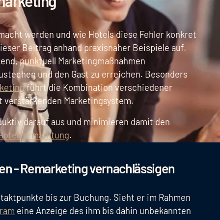
marketing
macht werden und wie Hotels diese Fehler konkret
ieser Beitrag anhand praxisnaher Beispiele auf.
chend, punktuell Marketingmaßnahmen
stechen und den Gast zu erreichen. Besonders
keting
führt die Kombination verschiedener
t verstärkenden Marketingsystem.
duktiv darauf aus und minimieren damit den
Hotelvermarktung
.
ten - Remarketing vernachlässigen
ntaktpunkte bis zur Buchung. Sieht er im Rahmen
gram
eine Anzeige des ihm bis dahin unbekannten