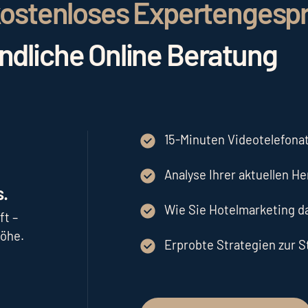
r kostenloses Expertengesp
indliche Online Beratung
15-Minuten Videotelefonat
Analyse Ihrer aktuellen H
.
Wie Sie Hotelmarketing 
ft –
höhe.
Erprobte Strategien zur 