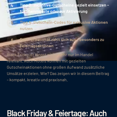
Tipp 3: Incentive-Gutscheine gezielt einsetzen –
für Stammgäste oder zur Aktivierung
Tipp 4: Gutschein-Codes für exklusive Aktionen
nutzen
Fazit: Kreativität zahlt sich aus – besonders zu
Feiertagsaktionen
Black Friday ist längst nicht mehr nur im Handel
relevant. Auch Hotels können mit gezielten
Gutscheinaktionen ohne großen Aufwand zusätzliche
Umsätze erzielen. Wie? Das zeigen wir in diesem Beitrag
– kompakt, kreativ und praxisnah.
Black Friday & Feiertage: Auch