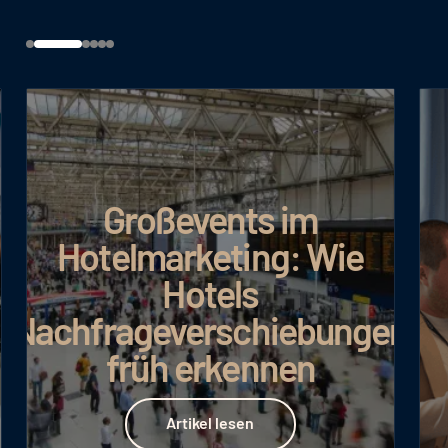
Google AI Max: Mehr
Umsatz bei
effizienterem
n
Budgeteinsatz
Artikel lesen
Artikel lesen