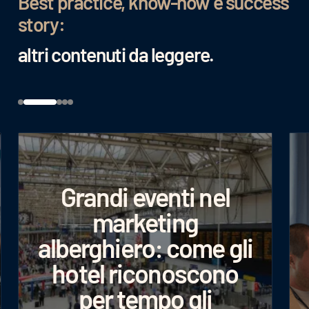
Best practice, know-how e success
story:
altri contenuti da leggere.
Grandi eventi nel
marketing
alberghiero: come gli
hotel riconoscono
Googl
per tempo gli