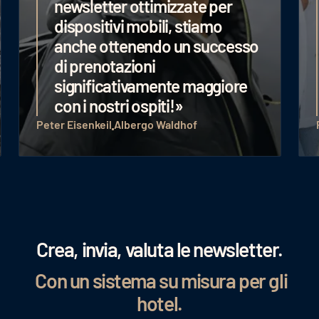
soddisfatti di ADDITIVE+
NEWSLETTER. Non è solo
molto facile da usare, ma
anche molto accattivante dal
punto di vista grafico.
Decisamente consigliato!»
Famiglia Spögler
Albergo Patrizia
Crea, invia, valuta le newsletter.
Con un sistema su misura per gli
hotel.