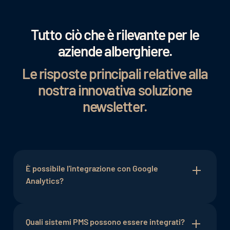
Tutto ciò che è rilevante per le
aziende alberghiere.
Le risposte principali relative alla
nostra innovativa soluzione
newsletter.
È possibile l'integrazione con Google
Analytics?
Sì. Con pochi clic potete collegare le vostre
campagne newsletter a Google Analytics – per
Quali sistemi PMS possono essere integrati?