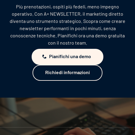
Più prenotazioni, ospiti più fedeli, meno impegno
aggiornamento automatico dello stato
operativo. Con A+ NEWSLETTER, il marketing diretto
In questo modo è possibile integrare in modo
di iscrizione/cancellazione
diventa uno strumento strategico. Scopra come creare
rapido e semplice nella newsletter immagini,
Invio delle cancellazioni al PMS
newsletter performanti in pochi minuti, senza
citazioni, offerte e molto altro.
conoscenze tecniche. Pianifichi ora una demo gratuita
Invio delle iscrizioni (dopo il DOI) al PMS
con il nostro team.
Pianifichi una demo
Fidelio
Pianifichi una demo
Richiedi informazioni
Richiedi informazioni
Importazione delle iscrizioni dal PMS e
aggiornamento automatico dello stato
di iscrizione/cancellazione
Invio delle cancellazioni al PMS
Invio delle iscrizioni (dopo il DOI) al PMS
Mews