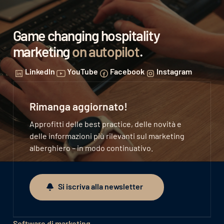
Importazione delle iscrizioni dal PMS e
Game changing hospitality
aggiornamento automatico dello stato
di iscrizione/cancellazione
marketing
on autopilot
.
Invio delle cancellazioni al PMS
LinkedIn
YouTube
Facebook
Instagram
Rimanga aggiornato!
Approfitti delle best practice, delle novità e
delle informazioni più rilevanti sul marketing
alberghiero – in modo continuativo.
Si iscriva alla newsletter
Si iscriva alla newsletter
Software di marketing