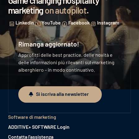
Game changing hospitality
marketing
on autopilot
.
LinkedIn
YouTube
Facebook
Instagram
Rimanga aggiornato!
Approfitti delle best practice, delle novità e
delle informazioni più rilevanti sul marketing
alberghiero – in modo continuativo.
Si iscriva alla newsletter
Si iscriva alla newsletter
Software di marketing
ADDITIVE+ SOFTWARE Login
Contatta l'assistenza