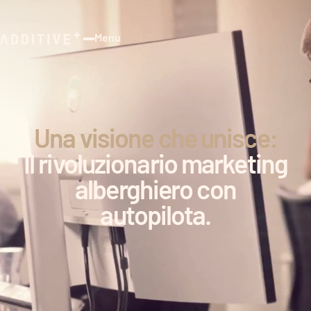
Menu
Close
Una visione che unisce:
Il rivoluzionario marketing
alberghiero con
autopilota.