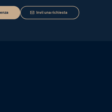
Invii una richiesta
lenza
Invii una richiesta