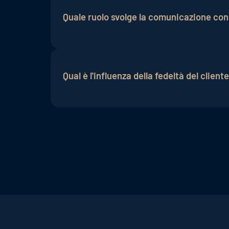
mercato alberghiero.
Quale ruolo svolge la comunicazione con g
La comunicazione con gli ospiti svolge u
prima, durante e dopo il soggiorno raffor
Qual è l'influenza della fedeltà del client
Gli ospiti abituali soddisfatti tendono a 
cliente contribuisce quindi a una presenz