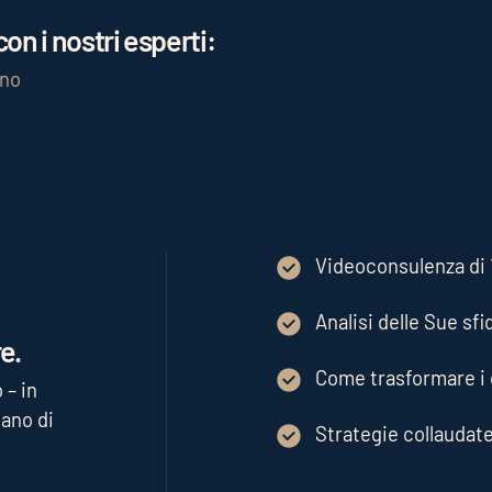
on i nostri esperti:
gno
Videoconsulenza di 1
Analisi delle Sue sfi
e.
Come trasformare i d
 – in
ano di
Strategie collaudat