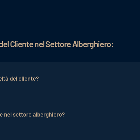
del Cliente nel Settore Alberghiero:
ltà del cliente?
el cliente offrendo un servizio personalizzato, soddisface
 e introducendo programmi fedeltà.
te nel settore alberghiero?
cquisire ospiti abituali, promuovere il passaparola posit