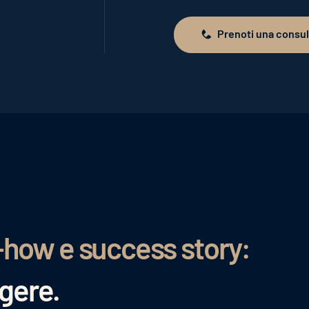
Prenoti una consu
Prenoti una consulenza
-how e success story:
ggere.