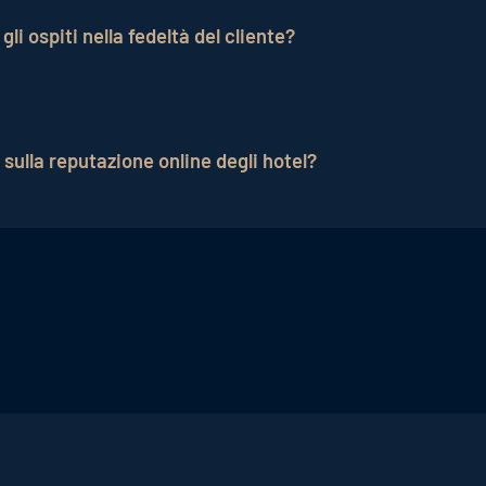
li ospiti nella fedeltà del cliente?
n ruolo centrale, poiché costituisce la base per esperie
za il legame.
e sulla reputazione online degli hotel?
lasciare recensioni positive, migliorando la reputazione on
a positiva sulle piattaforme di recensioni online.