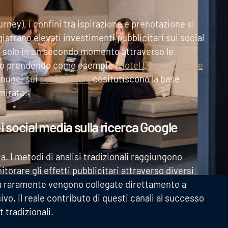
ney), i confini tra ispirazione e prenotazione si
strano elevati investimenti pubblicitari sui social
li solo in un secondo momento attraverso le
ato prendendo come esempio l’
Hotel Quelle - Nature
nnunci sui
social media
cositutiscono la base
mirato.
i social media sulla ricerca Google
ca. I metodi di analisi tradizionali raggiungono
itorare gli effetti pubblicitari attraverso diversi
dia raramente vengono collegate direttamente a
o, il reale contributo di questi canali al successo
 tradizionali.