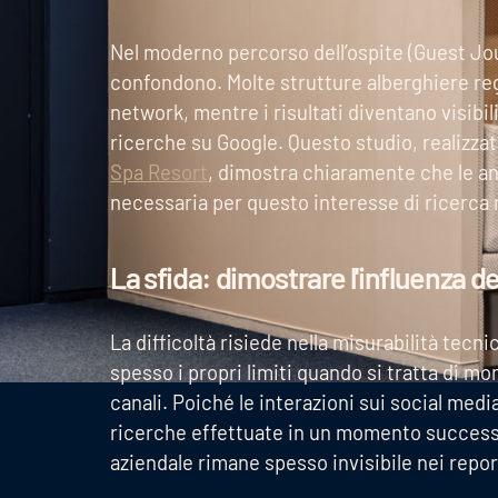
Nel moderno percorso dell’ospite (Guest Jour
confondono. Molte strutture alberghiere regi
network, mentre i risultati diventano visibi
ricerche su Google. Questo studio, realizz
Spa Resort
, dimostra chiaramente che le a
necessaria per questo interesse di ricerca 
La sfida: dimostrare l'influenza de
La difficoltà risiede nella misurabilità tecni
spesso i propri limiti quando si tratta di mon
canali. Poiché le interazioni sui social me
ricerche effettuate in un momento successiv
aziendale rimane spesso invisibile nei report