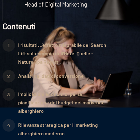
Head of Digital Marketing
Contenuti
I risultati:L'effetto misurabile del Search
Lift sull'esempio dell'Hotel Quelle -
Nature Spa Resort
Analisi dei dati di conversione
Implicazioni economici per la
pianificazione del budget nel marketing
alberghiero
Rilevanza strategica per il marketing
alberghiero moderno