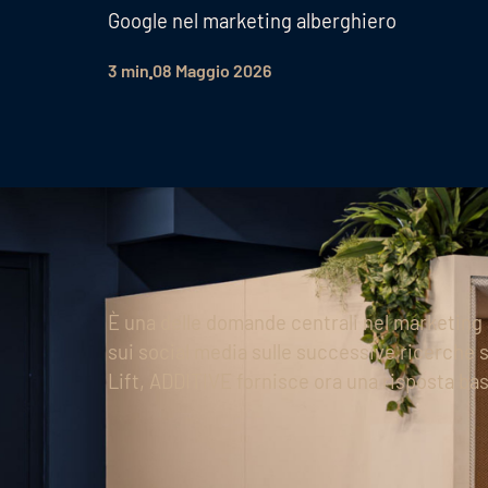
Google nel marketing alberghiero
3 min
08 Maggio 2026
È una delle domande centrali nel marketing 
sui social media sulle successive ricerche s
Lift, ADDITIVE fornisce ora una risposta bas