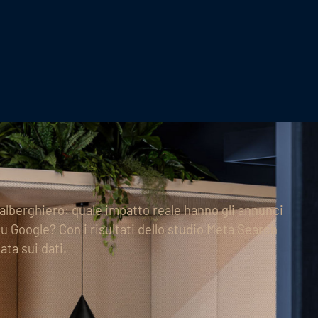
alberghiero: quale impatto reale hanno gli annunci
u Google? Con i risultati dello studio Meta Search
ata sui dati.