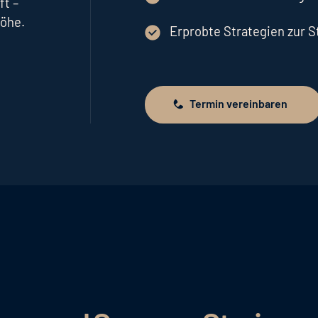
ft –
höhe.
Erprobte Strategien zur 
Termin vereinbaren
Termin vereinbaren