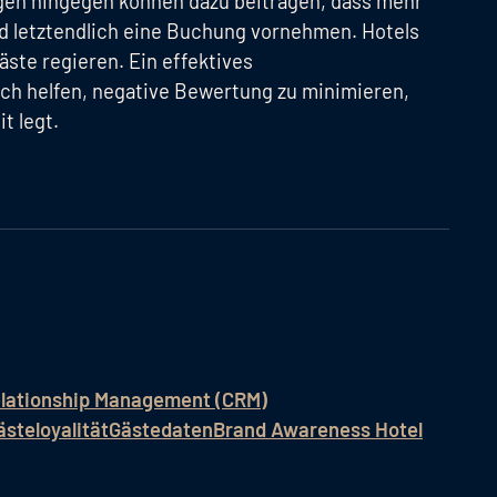
gen hingegen können dazu beitragen, dass mehr
d letztendlich eine Buchung vornehmen. Hotels
äste regieren. Ein effektives
h helfen, negative Bewertung zu minimieren,
t legt.
lationship Management (CRM)
steloyalität
Gästedaten
Brand Awareness Hotel