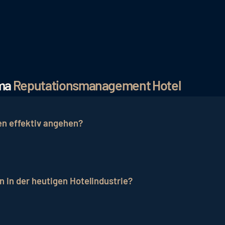
ema
Reputationsmanagement Hotel
en effektiv angehen?
ehen, sollten Hotel, die Beschwerde ernst nehmen, eine
nbieten und das Problem transparent angehen, um das Ve
 in der heutigen Hotelindustrie?
eutung, da sie das Vertrauen der potenziellen Gäste be