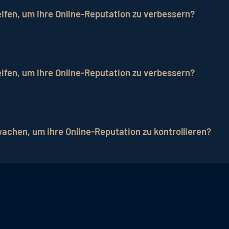
 wird.
fen, um ihre Online-Reputation zu verbessern?
erbessern, indem sie auf Bewertungen reagieren, Gästef
gezieltes Marketing positive Gästeeindrücke betonen.
fen, um ihre Online-Reputation zu verbessern?
erbessern, indem sie auf Bewertungen reagieren, Gästef
gezieltes Marketing positive Gästeeindrücke betonen.
achen, um ihre Online-Reputation zu kontrollieren?
plattformen wie TripAdvisor, Booking.com, Google Bew
um ihre Online-Reputation zu kontrollieren.