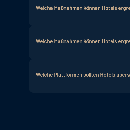
beitragen, wie ein Hotel wahrgenommen
Welche Maßnahmen können Hotels ergrei
Hotels können ihre Online-Reputation v
hochwertigen Service bieten und durch 
Welche Maßnahmen können Hotels ergrei
Hotels können ihre Online-Reputation v
hochwertigen Service bieten und durch 
Welche Plattformen sollten Hotels überw
Hotels sollten insbesondere Bewertungs
Facebook
, und
Instagram
im Blick habe, 