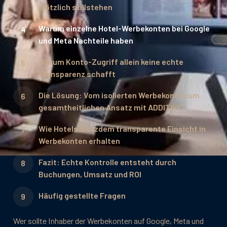
plötzlich stillstehen
Warum einzelne Hotel-Werbekonten bei Google
und Meta Nachteile haben
Warum Konto-Zugriff allein keine echte
Transparenz schafft
Die Lösung: Vom isolierten Werbekonto zum
gesamtheitlichen Ansatz mit ADDITIVE
Wie Hotels trotzdem transparente Einsicht in
Werbekonten erhalten
Fazit: Echte Kontrolle entsteht durch
Buchungen, Umsatz und ROI
Häufig gestellte Fragen
Wer sollte Inhaber der Werbekonten auf Google, Meta und