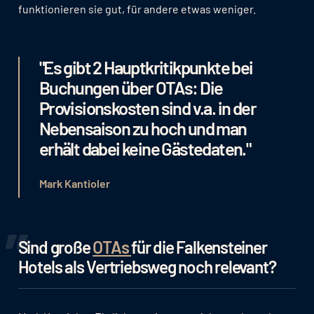
funktionieren sie gut, für andere etwas weniger.
"Es gibt 2 Hauptkritikpunkte bei
Buchungen über OTAs: Die
Provisionskosten sind v.a. in der
Nebensaison zu hoch und man
erhält dabei keine Gästedaten."
Mark Kantioler
Sind große
OTAs
für die Falkensteiner
Hotels als Vertriebsweg noch relevant?