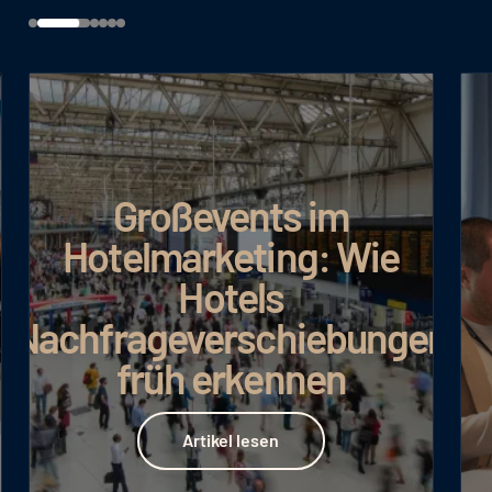
Großevents im
Hotelmarketing: Wie
Hotels
Nachfrageverschiebungen
früh erkennen
Artikel lesen
Artikel lesen