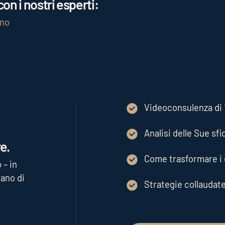
on i nostri esperti:
gno
Videoconsulenza di 1
Analisi delle Sue sfi
e.
Come trasformare i d
 – in
ano di
Strategie collaudat