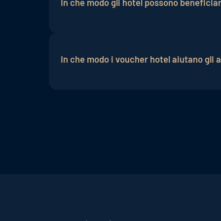
In che modo gli hotel possono beneficia
I voucher hotel possono intensificare la
generano continuamente un fatturato aggi
In che modo i voucher hotel aiutano gli a
conseguenza una maggiore liquidità.
Le campagne di voucher hotel possono es
newsletter, contribuendo così ad
aument