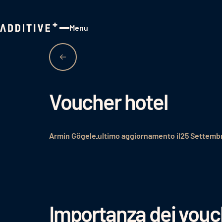
Menu
Close
Voucher hotel
Armin Gögele
ultimo aggiornamento il
25 Settemb
Importanza dei vouche