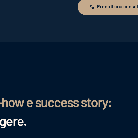
Prenoti una consu
Prenoti una consulenza
-how e success story:
ggere.