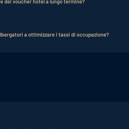
re dei voucher hotel a lungo termine?
fedeltà degli ospiti
a lungo termine e attirare continuame
untivo per l'hotel. Inoltre, molti voucher non vengono m
lbergatori a ottimizzare i tassi di occupazione?
sere attuate specificamente nei periodi di prenotazione
are l'occupazione
in modo mirato.