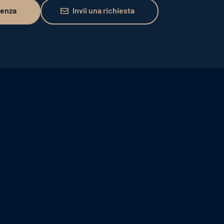
Invii una richiesta
lenza
Invii una richiesta