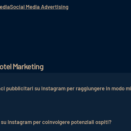
media
Social Media Advertising
otel Marketing
ci pubblicitari su Instagram per raggiungere in modo mi
rono la possibilità di raggiungere in modo mirato potenzia
 comportamenti. Attraverso l'uso di immagini e testi acca
 su Instagram per coinvolgere potenziali ospiti?
 prenotare una camera.