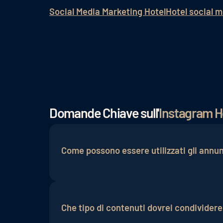
Social Media Marketing Hotel
Hotel social 
Domande Chiave sull'
Instagram H
Come possono essere utilizzati gli annun
Gli annunci pubblicitari su Instagram off
selezionare dati demografici, interessi e
Che tipo di contenuti dovrei condividere
l'interesse del pubblico e convincerlo a