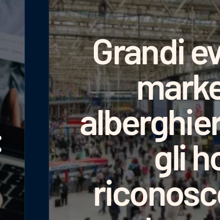
Grandi ev
marke
alberghie
:
gli h
riconosc