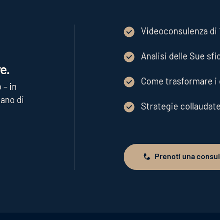
Videoconsulenza di 1
Analisi delle Sue sfi
e.
Come trasformare i d
 – in
ano di
Strategie collaudat
Prenoti una consu
Prenoti una consulenza