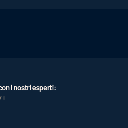
agram, gli hotel dovrebbero condividere contenuti visivi
ltre a promuovere attività interessanti nei dintorni, offer
gli utenti e le collaborazioni con gli influencer possono 
on i nostri esperti:
gno