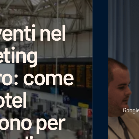
enti nel
ting
ro: come
otel
Google
ono per