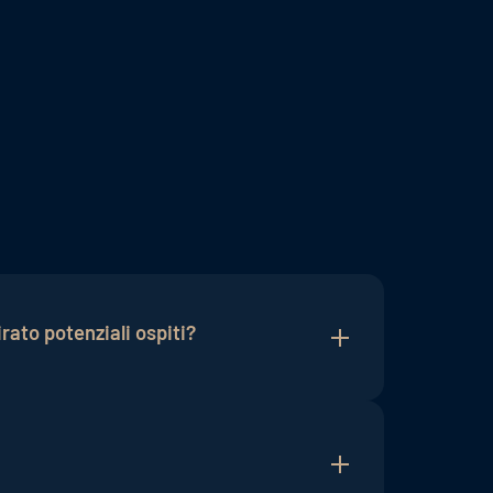
rato potenziali ospiti?
li ospiti, consentendo agli hotel di
ttivanti, è possibile suscitare