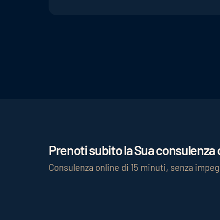
Per coinvolgere potenziali ospiti su Inst
l'arredamento dell'hotel e delle camere, o
promozioni. Anche i contenuti generati da
Prenoti subito la Sua consulenza c
Consulenza online di 15 minuti, senza impe