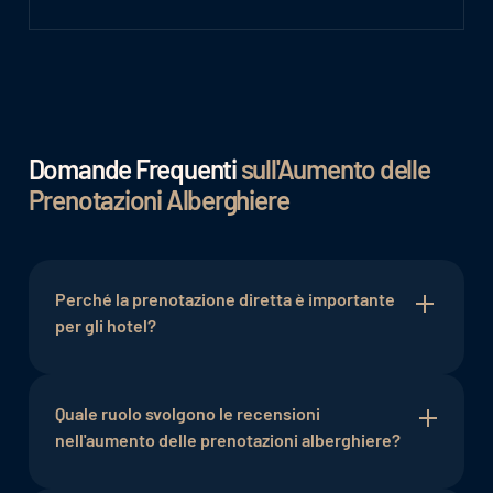
Domande Frequenti
sull'Aumento delle
Prenotazioni Alberghiere
Perché la prenotazione diretta è importante
per gli hotel?
La prenotazione diretta attraverso il sito web
dell'hotel consente agli hotel di mantenere il
Quale ruolo svolgono le recensioni
controllo completo sul processo di prenotazione
nell'aumento delle prenotazioni alberghiere?
e di evitare commissioni di terze parti. Inoltre,
favorisce la comunicazione diretta con gli ospiti