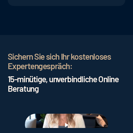
aus und können die Sichtbarkeit des Hotels
Social Media-Marketing ermöglicht es Hotels, ihre
verbessern.
Marke zu fördern, mit Gästen in Kontakt zu treten
und gezielte Werbung für spezielle Angebote zu
schalten. Dies trägt dazu bei, die Aufmerksamkeit
potenzieller Gäste zu gewinnen und die
Buchungszahlen zu steigern.
Sichern Sie sich Ihr kostenloses
Expertengespräch:
15-minütige, unverbindliche Online
Beratung
Play