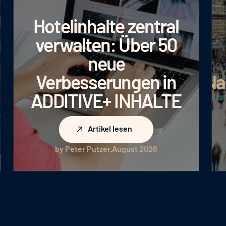
Hotelinhalte zentral
verwalten: Über 50
neue
Verbesserungen in
Na
ADDITIVE+ INHALTE
Artikel lesen
Artikel lesen
by Peter Putzer
August 2026