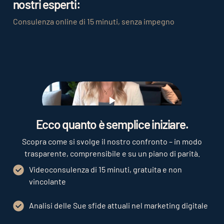
nostri esperti:
settore alberghiero. Attraverso un focus mirato
su canali digitali efficaci, gli hotel possono non
Consulenza online di 15 minuti, senza impegno
solo migliorare le proprie performance
finanziarie, ma anche raggiungere una crescita a
lungo termine nel panorama digitale
dell'ospitalità.
Play
Ecco quanto è semplice iniziare.
Scopra come si svolge il nostro confronto – in modo
trasparente, comprensibile e su un piano di parità.
Videoconsulenza di 15 minuti, gratuita e non
vincolante
Analisi delle Sue sfide attuali nel marketing digitale