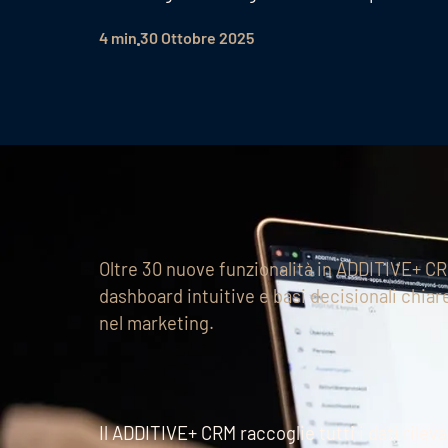
4 min
30 Ottobre 2025
Oltre 30 nuove funzionalità in ADDITIVE+ CRM 
dashboard intuitive e basi decisionali chiar
nel marketing.
Il ADDITIVE+ CRM raccoglie tutti i dati rilev