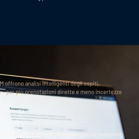
offrono analisi intelligenti degli ospiti,
e – per più prenotazioni dirette e meno incertezze
anti degli ospiti – creando la base per un marketing