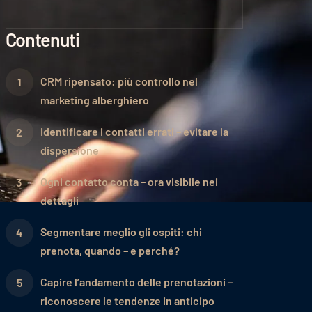
Contenuti
CRM ripensato: più controllo nel
marketing alberghiero
Identificare i contatti errati – evitare la
dispersione
Ogni contatto conta – ora visibile nei
dettagli
Segmentare meglio gli ospiti: chi
prenota, quando – e perché?
Capire l’andamento delle prenotazioni –
riconoscere le tendenze in anticipo