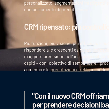
personalizzato, segmentazioni intelligenti e
comportamento di prenotazione.
CRM ripensato: più controll
Più funzioni, più visione, più efficacia: il
rispondere alle crescenti esigenze dell’ospi
maggiore precisione nell’analisi dei dati, ne
ospiti – con l’obiettivo di semplificare i pr
aumentare le
prenotazioni dirette
in modo m
"Con il nuovo CRM offriam
per prendere decisioni ba