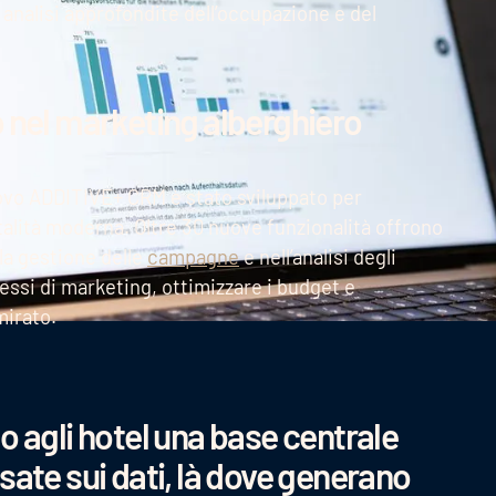
 analisi approfondite dell’occupazione e del
o nel marketing alberghiero
 nuovo ADDITIVE+ CRM è stato sviluppato per
talità moderna. Oltre 30 nuove funzionalità offrono
lla gestione delle
campagne
e nell’analisi degli
ocessi di marketing, ottimizzare i budget e
irato.
o agli hotel una base centrale
sate sui dati, là dove generano