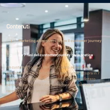
Contenuti
Marketing alberghiero lungo il customer journey
Le 7 fasi del customer journey nella pratica
Un customer journey ben strutturato aumenta le
prenotazioni e la fidelizzazione degli ospiti. Scopra in 7
passaggi come gli hotel possono ottimizzare l’intero
percorso del cliente – dall’ispirazione iniziale fino al
rapporto a lungo termine.