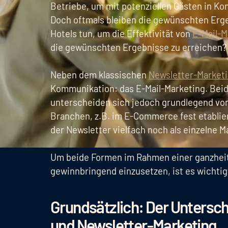
Betriebe, um mit potenziellen Gästen in Ko
Doch oftmals bleiben die gewünschten Erg
Hotels tun, um die Effektivität von
E-Mail-M
die gewünschten Ergebnisse zu erreichen?
Neben dem klassischen
Newsletter-Market
Kommunikation: das E-Mail-Marketing. Bei
unterscheiden sich jedoch grundlegend vo
Branchen, z.B. im E-Commerce fest etablie
der Newsletter vielfach noch als einzelne 
Um beide Formen im Rahmen einer ganzheit
gewinnbringend einzusetzen, ist es wichtig
Grundsätzlich: Der Untersc
und Newsletter-Marketing