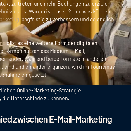
ntakt zu treten und mehr Buchungen zu erzielen.
ebnisse aus. Warum ist das so? Und was können
arketing
langfristig zu verbessern und so endlich
ing
gibt es eine weitere Form der digitalen
de Formen nutzen das Medium E-Mail,
neinander. Während beide Formate in anderen
rt sind und einander ergänzen, wird im Tourismus
Maßnahme eingesetzt.
lichen Online-Marketing-Strategie
, die Unterschiede zu kennen.
hied zwischen E-Mail-Marketing