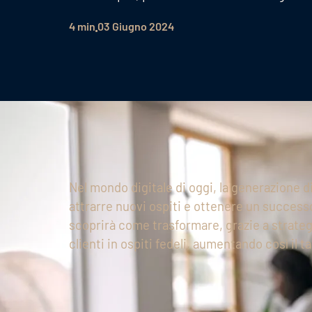
4 min
03 Giugno 2024
Nel mondo digitale di oggi, la generazione d
attrarre nuovi ospiti e ottenere un successo
scoprirà come trasformare, grazie a strategi
clienti in ospiti fedeli, aumentando così il 