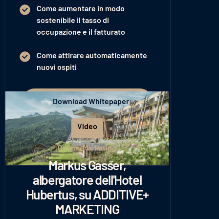
Come aumentare in modo
sostenibile il tasso di
occupazione e il fatturato
Come attirare automaticamente
nuovi ospiti
Download Whitepaper
Download Whitepaper
Video
Gioca
Online-Marketing
Markus Gasser,
albergatore dell'Hotel
Hubertus, su ADDITIVE+
MARKETING