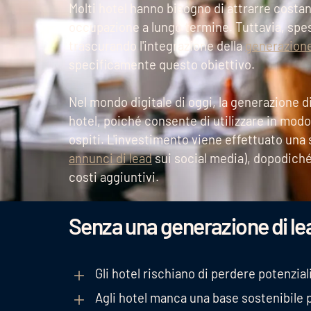
Molti hotel hanno bisogno di attrarre costan
occupazione a lungo termine. Tuttavia, sp
trascurando l'integrazione della
generazione
specificamente questo obiettivo.
Nel mondo digitale di oggi, la generazione d
hotel, poiché consente di utilizzare in modo
ospiti. L'investimento viene effettuato una 
annunci di lead
sui social media), dopodiché
costi aggiuntivi.
Senza una generazione di le
Gli hotel rischiano di perdere potenzial
Agli hotel manca una base sostenibile 