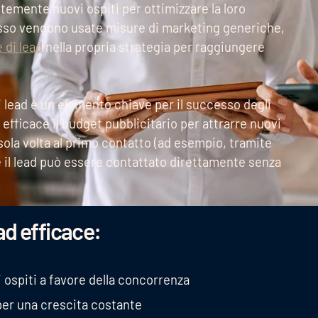
temente nuovi ospiti per ottimizzare la loro
esso vengono usate misure di marketing generiche,
 di lead
nella propria strategia per raggiungere
i lead è un elemento chiave per il successo degli
 efficace il budget pubblicitario per attrarre nuovi
sola volta al primo contatto (ad esempio, tramite
 il lead può essere contattato direttamente senza
ad efficace:
i ospiti a favore della concorrenza
per una crescita costante