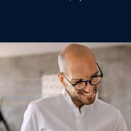
i lead è essenziale per gli hotel che desiderano
 duraturo. In questo articolo specialistico
e mirate e processi automatizzati, i potenziali
tasso di occupazione.