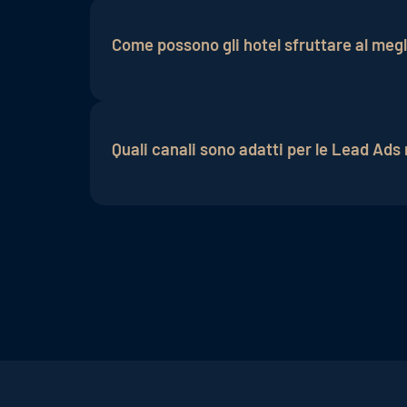
Le Lead Ads sono importanti perché consen
La raccolta di dati di contatto consente
Come possono gli hotel sfruttare al meg
Gli hotel dovrebbero presentare offerte a
follow-up mirato delle lead raccolte è fon
Quali canali sono adatti per le Lead Ads
I social media, la pubblicità sui motori d
canali offrono un'ampia copertura e un co