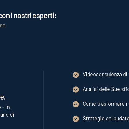
on i nostri esperti:
gno
Videoconsulenza di 1
Analisi delle Sue sfi
e.
Come trasformare i d
 – in
ano di
Strategie collaudat