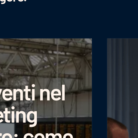
enti nel
ting
ro: come