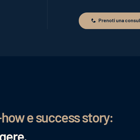
Prenoti una consu
Prenoti una consulenza
-how e success story:
ggere.