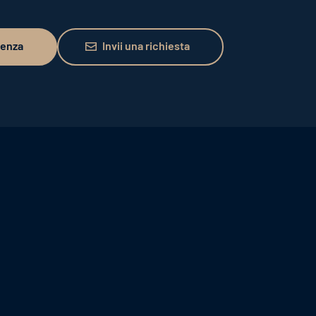
Invii una richiesta
lenza
Invii una richiesta