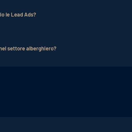
tono agli hotel di rivolgersi in modo mirato ai potenziali
 una comunicazione personalizzata e contribuisce ad aum
lio le Lead Ads?
ccattivanti, utilizzare chiare chiamate all'azione e crear
damentale per trasformare i potenziali ospiti in clienti p
 nel settore alberghiero?
i ricerca e l'e-mail marketing sono canali adatti per le Le
involgimento mirato con i potenziali ospiti.