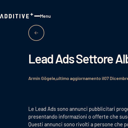
Menu
Close
Lead Ads Settore Al
Armin Gögele
ultimo aggiornamento il
07 Dicembr
Le Lead Ads sono annunci pubblicitari progett
presentando informazioni o offerte che susc
Questi annunci sono rivolti a persone che p