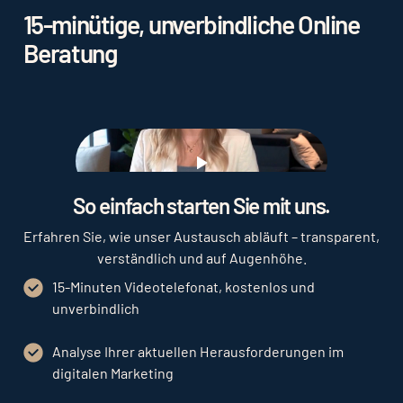
Dynamische Suchkampagnen nutzen
15-minütige, unverbindliche Online
automatisierte Anzeigen basierend auf den
Beratung
Inhalten Ihrer Website.
Play
So einfach starten Sie mit uns.
Erfahren Sie, wie unser Austausch abläuft – transparent,
verständlich und auf Augenhöhe.
15-Minuten Videotelefonat, kostenlos und
unverbindlich
Analyse Ihrer aktuellen Herausforderungen im
digitalen Marketing