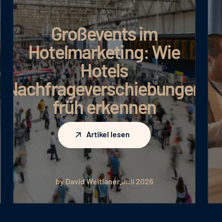
Großevents im
Hotelmarketing: Wie
Hotels
Nachfrageverschiebungen
früh erkennen
Artikel lesen
Artikel lesen
by David Weitlaner
Juli 2026