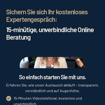
weit oben zu erscheinen. Eine weitere Strategie
ist die Nutzung von
Google Ads
, um gezielt für
Sichern Sie sich Ihr kostenloses
bestimmte Suchbegriffe zu werben. Auch
Social
Expertengespräch:
Media Marketing
kann eine effektive Strategie
sein, um das Hotel online bekannter zu machen
15-minütige, unverbindliche Online
und direkt mit potenziellen Gästen zu
Beratung
interagieren.
Play
So einfach starten Sie mit uns.
Erfahren Sie, wie unser Austausch abläuft – transparent,
verständlich und auf Augenhöhe.
15-Minuten Videotelefonat, kostenlos und
unverbindlich