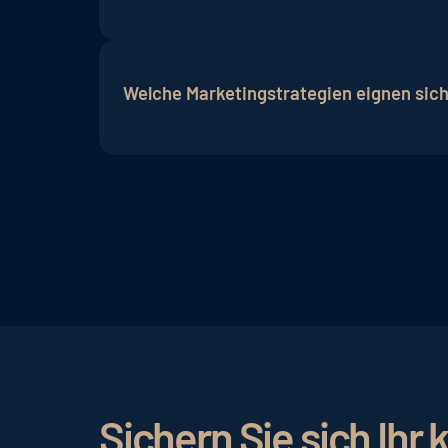
Im Bereich Hotelmarketing gibt es viele 
Marketing und Social Media. Immer mehr 
Welche Marketingstrategien eignen sich
Online-Präsenz achten und gezielt Onlin
Kleine und mittelgroße Hotels können v
gewinnen. Dazu gehören gezielte Onlin
Vertriebskanäle. Es ist auch wichtig, di
Markenpositionierung und ein positives
erhalten, die wiederum neue Gäste anzi
Sichern Sie sich Ih