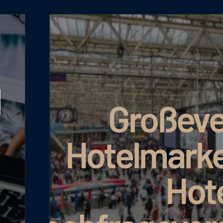
l
Großeve
Hotelmarke
Hot