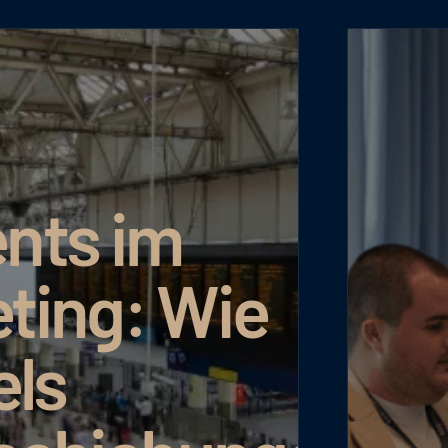
nts im
ting: Wie
els