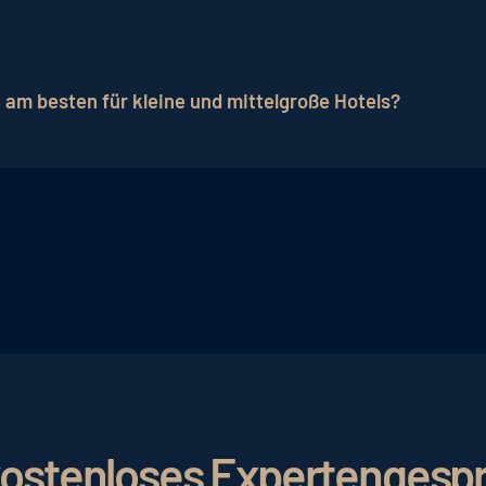
Entwicklungen, die für Hotels relevant sind. Eine davon
Gäste informieren sich über Hotels und buchen online, d
 am besten für kleine und mittelgroße Hotels?
e-Marketing-Strategien einsetzen.
erschiedene Marketingstrategien einsetzen, um ihre Sic
e-Marketing-Maßnahmen wie Suchmaschinenoptimierung, 
e eigene Zielgruppe zu verstehen und Marketingaktivität
 Gästeerlebnis können dazu beitragen, Stammgäste zu 
ehen.
r kostenloses Expertengesp