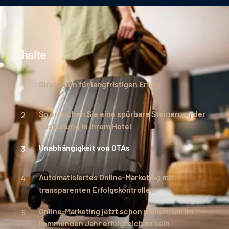
Inhalte
Strategien für langfristigen Erfolg
So erreichen Sie eine spürbare Steigerung der
Auslastung in Ihrem Hotel
Unabhängigkeit von OTAs
Automatisiertes Online-Marketing mit
transparenten Erfolgskontrollen
Online-Marketing jetzt schon planen, um im
kommenden Jahr erfolgreich zu sein