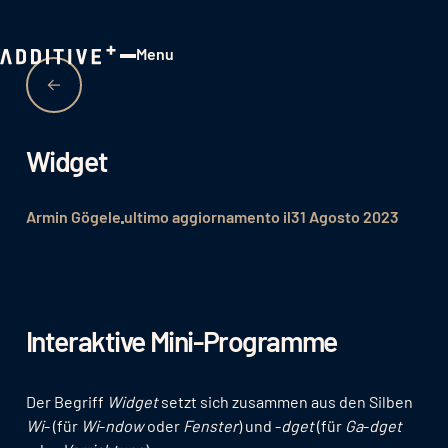
Menu
Close
Widget
Armin Gögele
ultimo aggiornamento il
31 Agosto 2023
Interaktive Mini-Programme
Der Begriff
Widget
setzt sich zusammen aus den Silben
Wi
- (für
Wi
-
ndow
oder
Fenster
) und -
dget
(für
Ga
-
dget