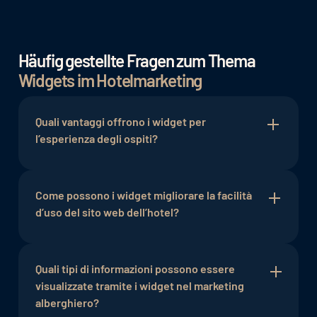
Häufig gestellte Fragen zum Thema
Widgets im Hotelmarketing
Quali vantaggi offrono i widget per
l’esperienza degli ospiti?
Integrando i widget nel sito web dell’hotel o nelle
app mobili, gli ospiti possono accedere in modo
Come possono i widget migliorare la facilità
rapido e semplice a servizi, comfort, orari di
d’uso del sito web dell’hotel?
apertura, eventi e altre informazioni rilevanti.
Questo consente di risparmiare tempo e ridurre
I widget permettono agli ospiti di avere un
lo sforzo per gli ospiti, offrendo allo stesso tempo
accesso rapido a informazioni e funzionalità
Quali tipi di informazioni possono essere
una panoramica completa delle offerte dell’hotel.
importanti senza dover lasciare la pagina del sito
visualizzate tramite i widget nel marketing
Gli ospiti possono effettuare prenotazioni,
web.
alberghiero?
consultare i menù, verificare offerte attuali e