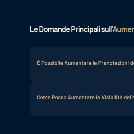
Le Domande Principali sull'
Aument
È Possibile Aumentare le Prenotazioni d
Sì, è possibile aumentare le prenotazioni
online per gli hotel, comprese campagne p
Come Posso Aumentare la Visibilità del M
potenziali ospiti.
Per aumentare la visibilità di un hotel s
l'ottimizzazione per i motori di ricerca (S