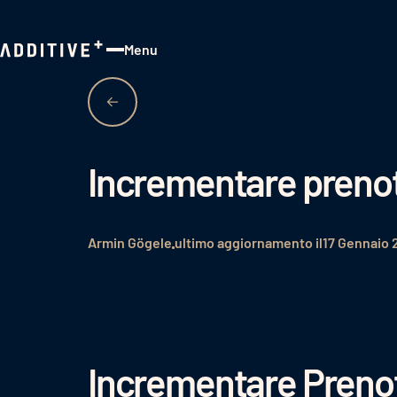
Menu
Close
Incrementare prenot
Armin Gögele
ultimo aggiornamento il
17 Gennaio 
Incrementare Prenota