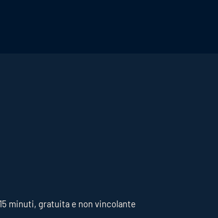
ità del sito web e la creazione di backlink.
5 minuti, gratuita e non vincolante