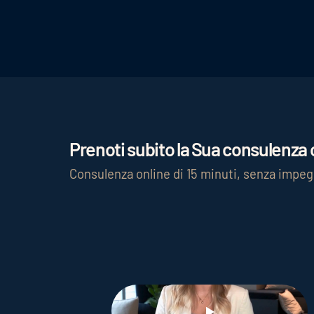
l'uso di parole chiave rilevanti nella desc
Anche il marketing sui social media può 
Prenoti subito la Sua consulenza c
Consulenza online di 15 minuti, senza impe