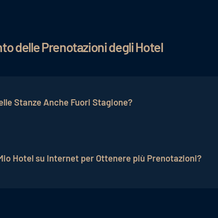
o delle Prenotazioni degli Hotel
elle Stanze Anche Fuori Stagione?
 delle camere anche fuori stagione. Una strategia efficac
ubblicitarie mirate su piattaforme di social media e Goo
io Hotel su Internet per Ottenere più Prenotazioni?
u Internet, esistono diverse possibilità. Una metodologia
EO), finalizzata a migliorare la posizione dell'hotel nei ris