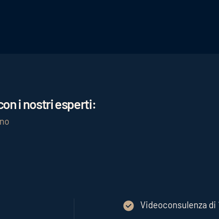
rizione dell'hotel sul sito web, l'ottimizzazione della veloc
contribuire a generare più prenotazioni.
on i nostri esperti:
gno
Videoconsulenza di 1