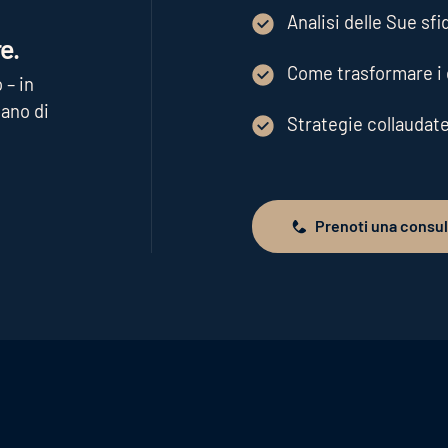
Analisi delle Sue sfi
e.
Come trasformare i d
 – in
ano di
Strategie collaudat
Prenoti una consu
Prenoti una consulenza