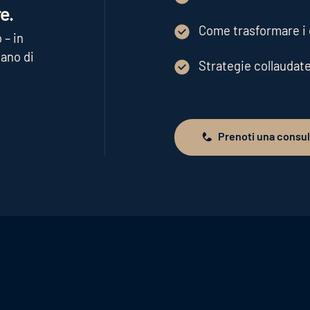
e.
Come trasformare i d
 – in
ano di
Strategie collaudat
Prenoti una consu
Prenoti una consulenza