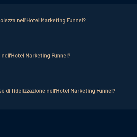
olezza nell'Hotel Marketing Funnel?
per attirare l'attenzione sull'hotel. Gli sforzi di marke
el funnel.
e nell'Hotel Marketing Funnel?
i un potenziale cliente diventa un ospite pagante. È cru
mizzare il numero di prenotazioni.
e di fidelizzazione nell'Hotel Marketing Funnel?
fidelizzazione utilizzando comunicazioni personalizzate, 
ve prenotazioni ripetute.