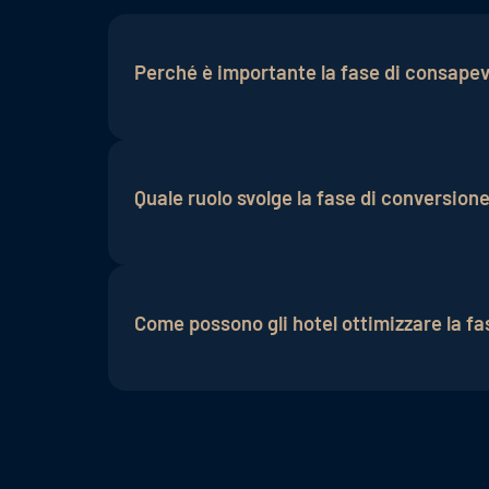
Perché è importante la fase di consapev
La fase di consapevolezza è fondamentale 
marchio e fungono da punto di ingresso n
Quale ruolo svolge la fase di conversion
La fase di conversione è il momento in cu
semplice e attraente possibile per massi
Come possono gli hotel ottimizzare la fas
Gli hotel possono ottimizzare la fase di 
rafforza la fedeltà degli ospiti e promuo