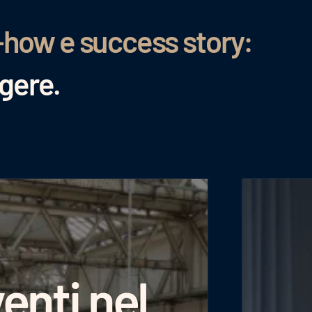
-how e success story:
ggere.
enti nel