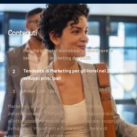
Contenuti
Perché gli hotel dovrebbero conoscere le
tendenze di marketing del 2025
Tendenze di Marketing per gli Hotel nel 2025: Gli
sviluppi principali
Anker Link Text
Marketing alberghiero 2025: quali tendenze
determineranno il futuro? Dai concetti sostenibili
all'ottimizzazione mobile alla ricerca vocale: scopri gli
sviluppi più importanti e come puoi allineare di
conseguenza la tua strategia.