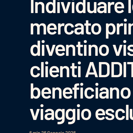
Individuare 
mercato pri
diventino vis
clienti ADDI
beneficiano 
viaggio escl
6 min
26 Gennaio 2026