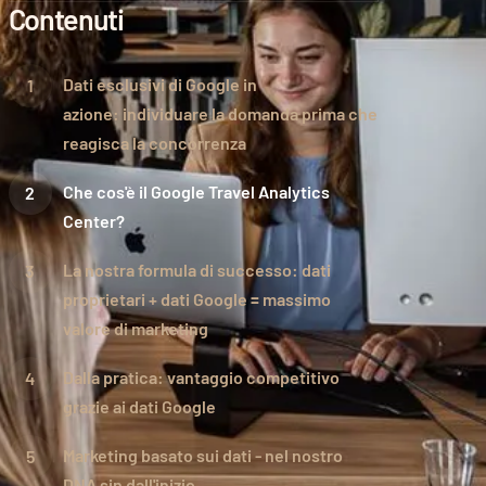
Contenuti
Dati esclusivi di Google in
azione: individuare la domanda prima che
reagisca la concorrenza
Che cos'è il Google Travel Analytics
Center?
La nostra formula di successo: dati
proprietari + dati Google = massimo
valore di marketing
Dalla pratica: vantaggio competitivo
grazie ai dati Google
Marketing basato sui dati - nel nostro
DNA sin dall'inizio