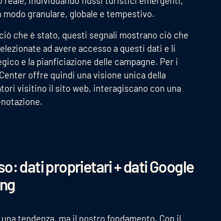
 reale, individuando flussi turistici emergenti,
 in modo granulare, globale e tempestivo.
ciò che è stato, questi segnali mostrano ciò che
lezionate ad avere accesso a questi dati e li
egico e la pianficiazione delle campagne. Per i
s Center offre quindi una visione unica della
ori visitino il sito web, interagiscano con una
enotazione.
o: dati proprietari + dati Google
ing
è una tendenza, ma il nostro fondamento. Con il