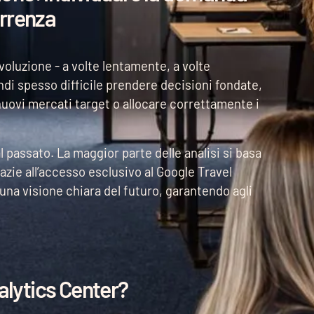
orrenza
oluzione - a volte lentamente, a volte
di spesso difficile prendere decisioni fondate,
nuovi mercati target o allocare correttamente i
l passato. La maggior parte delle analisi si basa
azie all’accesso esclusivo al Google Travel
na visione chiara del futuro, garantendo agli
nalytics Center?