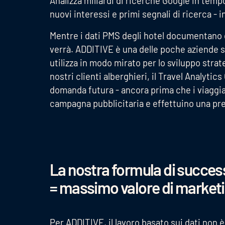
Analizza miliardi di ricerche Google in tempo
nuovi interessi e primi segnali di ricerca -
Mentre i dati PMS degli hotel documentano 
verrà. ADDITIVE è una delle poche aziende se
utilizza in modo mirato per lo sviluppo strat
nostri clienti alberghieri, il Travel Analytic
domanda futura - ancora prima che i viaggiat
campagna pubblicitaria e effettuino una pr
La nostra formula di success
= massimo valore di market
Per ADDITIVE, il lavoro basato sui dati non 