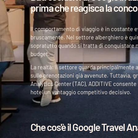
prima che reagisca la conc
Il comportamento di viaggio è in costante ev
bruscamente. Nel settore alberghiero è quin
sopratutto quando si tratta di conquistare 
budget.
La realtà: il settore guarda principalmente a
sulle prenotazioni già avvenute. Tuttavia, gr
Analytics Center (TAC), ADDITIVE consente u
hotel un vantaggio competitivo decisivo.
Che cos'è il Google Travel A