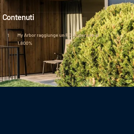
Contenuti
My Arbor raggiunge un ROI superiore al
1.800%