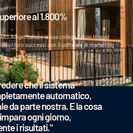
uperiore al 1.800%
to Adige/Italia) e la sua collega Katrin Hilpold
deo i loro successi con il software di marketing
redere che il sistema
mpletamente automatico,
e da parte nostra. E la cosa
 impara ogni giorno,
e i risultati."