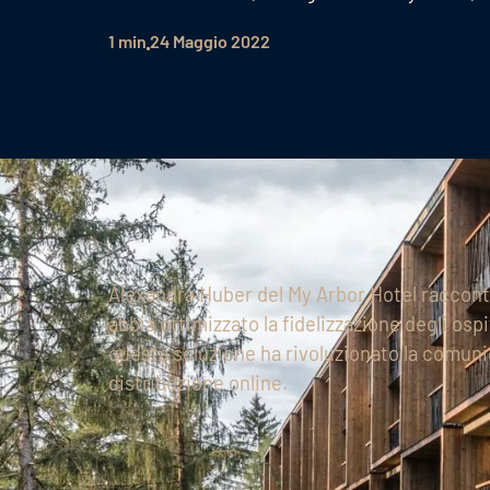
1 min
24 Maggio 2022
Alexandra Huber del My Arbor Hotel raccon
abbia ottimizzato la fidelizzazione degli os
questa soluzione ha rivoluzionato la comunic
distribuzione online.