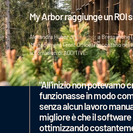
My Arbor raggiunge un ROI s
Alexandra Huber di
My Arbor
a Bressanone (Al
(Management Front Office) raccontano nel vi
automation di ADDITIVE.
"All'inizio non potevamo c
funzionasse in modo co
senza alcun lavoro manual
migliore è che il software
ottimizzando costantement