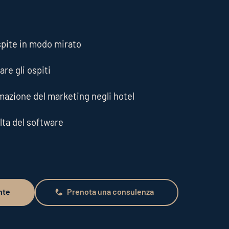
spite in modo mirato
are gli ospiti
mazione del marketing negli hotel
lta del software
nte
Prenota una consulenza
Prenota una consulenza