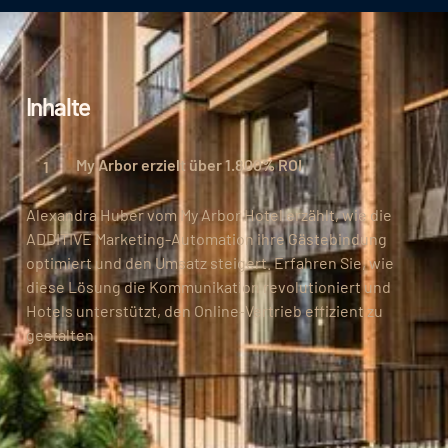
Inhalte
My Arbor erzielt über 1.800% ROI
Alexandra Huber vom My Arbor Hotel erzählt, wie die
ADDITIVE Marketing-Automation ihre Gästebindung
optimiert und den Umsatz steigert. Erfahren Sie, wie
diese Lösung die Kommunikation revolutioniert und
Hotels unterstützt, den Online-Vertrieb effizient zu
gestalten.