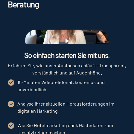
werden. Diese datengetriebene, automatisierte
Beratung
Form des online Hotelmarketings spart nicht nur
Zeit, sondern ermöglicht aufgrund der Effizienz
bessere Marketingerfolge. Weitere Marketing
Tools sind zudem noch etwaige Grafik-Tools,
Tools zur Content-Erstellung und zur Social Media
Planung.
Play
So einfach starten Sie mit uns.
Erfahren Sie, wie unser Austausch abläuft – transparent,
verständlich und auf Augenhöhe.
15-Minuten Videotelefonat, kostenlos und
unverbindlich
Analyse Ihrer aktuellen Herausforderungen im
digitalen Marketing
Wie Sie Hotelmarketing dank Gästedaten zum
Umsatztreiber machen