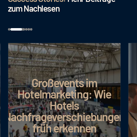
zum Nachlesen
Großevents im
Hotelmarketing: Wie
Hotels
Nachfrageverschiebungen
früh erkennen