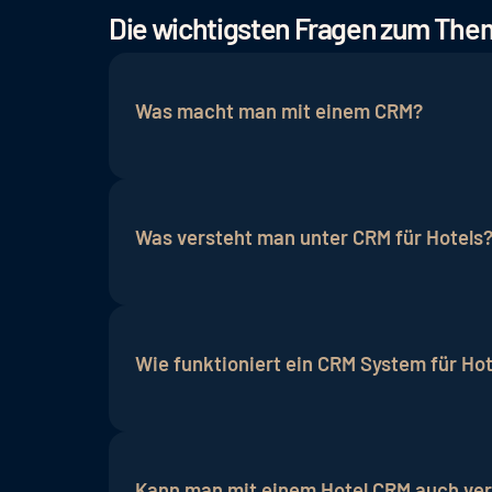
Die wichtigsten Fragen zum Th
Was macht man mit einem CRM?
Ein CRM zielt darauf ab, bei bestehende
an der Rezeption die Informationen über
Was versteht man unter CRM für Hotels
Zielgruppen des Hotels übersichtlich zu
stellen.
Die Abkürzung CRM steht für
Customer-R
Bindung zu bereits bestehenden und pot
Wie funktioniert ein CRM System für Hot
auch über Social Media Kanäle wie Face
Präferenzen der anwesenden Gäste.
Ein CRM-System für Hotels sammelt und 
Bereiche unterteilt. So ist es beispiels
Kann man mit einem Hotel CRM auch ve