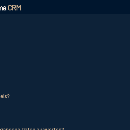
ema
CRM
n oder potenziellen Gästen das Vertrauen aufzubauen, i
 einen Gast zur Verfügung haben. Das CRM hilft dabei, 
?
 ordnen und zielgruppengerechte Inhalte und Aktionen de
elationship-Management.
Im Bereich der Hotellerie ist
enziellen Gästen aufzubauen und zu vertiefen. Das kann
els?
book oder Instagram sinnvoll werden, aber auch zur Spe
erfasst alle Gästedaten in einer großen Datenbank. Die
weise sinnvoll, wenn ein bestehender Gast Geburtstag hat
rgangene Daten auswerten?