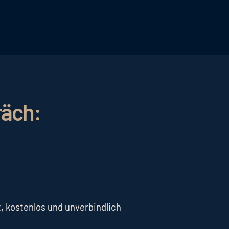
 Design, eine klare Sprache und eine
rößere Reichweite zu erzielen
räch:
, kostenlos und unverbindlich