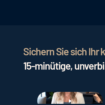
Geschichten und Erlebnisse eine emotion
konsistente Botschaft sind ebenso wicht
Sichern Sie sich Ih
15-minütige, unverb
Play