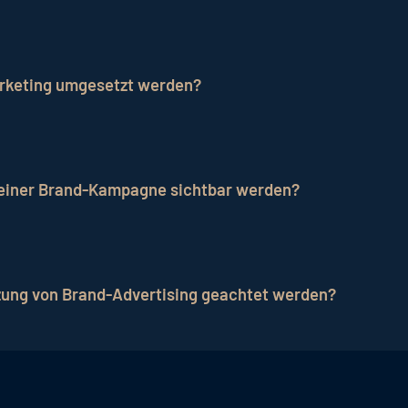
durch gängige Messgrößen wie die Steigerung der Marke
versions
oder mittels Online-Bewertungen von Gästen
arketing umgesetzt werden?
nsprechenden Werbeanzeigen in den sozialen Netzwerken
präsentieren und potenzielle Gäste anzusprechen.
e einer Brand-Kampagne sichtbar werden?
Maßnahme, bei der die Ergebnisse nicht sofort sichtbar s
 und das Vertrauen der potenziellen Gäste aufgebaut ist
zung von Brand-Advertising geachtet werden?
rt eine genaue
Zielgruppenanalyse
, um die Bedürfnisse 
der Hotelmarke zu definieren und hervorzuheben. Gleichz