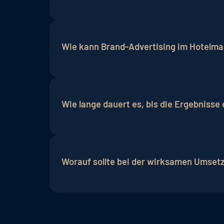
Der Erfolg von Brand-Advertising kann 
Traffics, den Buchungsanfragen und
Con
Wie kann Brand-Advertising im Hotelm
Brand-Advertising kann mit Hilfe von a
werden, um die Marke der Zielgruppe zu 
Wie lange dauert es, bis die Ergebniss
Brand-Advertising ist eine langfristige 
bis die Bekanntheit der Marke gesteigert
Worauf sollte bei der wirksamen Umset
Eine wirksame Markenkampagne erforde
verstehen. Es gilt, die Einzigartigkeit 