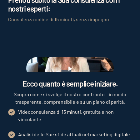
le collaborazioni precedenti per assicurarsi che
nostri esperti:
l’influencer sia in linea con il brand.
Consulenza online di 15 minuti, senza impegno
Play
Ecco quanto è semplice iniziare.
Scopra come si svolge il nostro confronto – in modo
trasparente, comprensibile e su un piano di parità.
Videoconsulenza di 15 minuti, gratuita e non
vincolante
Analisi delle Sue sfide attuali nel marketing digitale