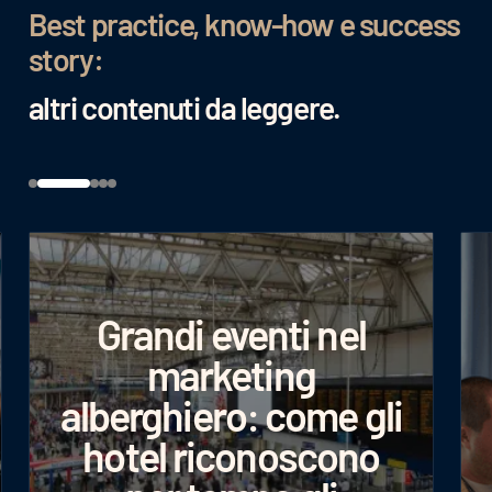
Best practice, know-how e success
story:
altri contenuti da leggere.
el
 gli
no
Google AI Max: più fatturato con un impiego
più efficiente del budget