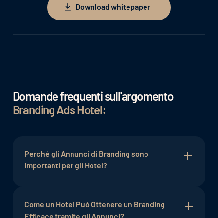
Download whitepaper
Download whitepaper
Domande frequenti sull'argomento
Branding Ads Hotel:
Perché gli Annunci di Branding sono
Importanti per gli Hotel?
Gli annunci di branding sono importanti poiché
rafforzano la presenza del marchio e promuovono
Come un Hotel Può Ottenere un Branding
la fiducia tra i potenziali ospiti. Un branding
Efficace tramite gli Annunci?