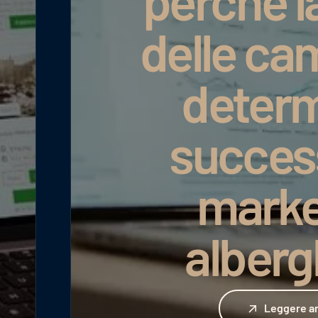
perché l
delle c
determ
succes
marke
alberg
Leggere articolo
Leggere ar