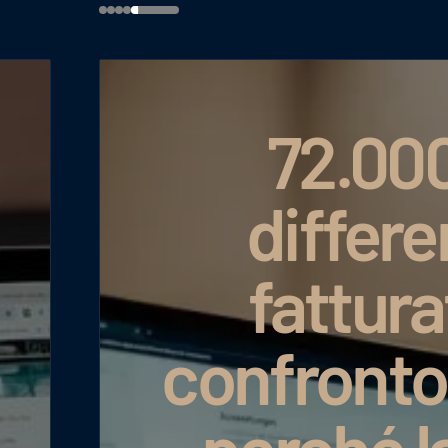
72.000
differe
fattura
confronto