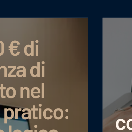
 € di
nza di
to nel
 pratico:
co