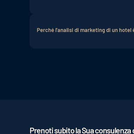
Analizzando le preferenze e il comportame
l'esperienza dell'ospite. Questo favorisce
Perché l'analisi di marketing di un hotel
alberghiero.
L'analisi di marketing fornisce informazi
gli alberghi a ottimizzare le loro strategi
Prenoti subito la Sua consulenza c