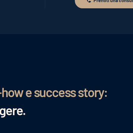
Prenoti una consu
Prenoti una consulenza
-how e success story:
ggere.