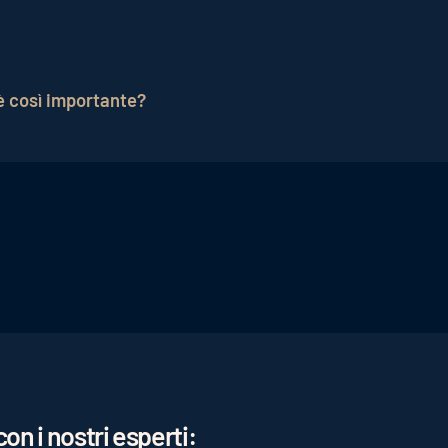
nto degli ospiti (potenziali), gli alberghi possono svilu
 la
fidelizzazione dell'ospite
e contribuisce a un maggiore
 è così importante?
oni utili sul proprio target e sul successo del proprio ma
e di marketing.
on i nostri esperti: