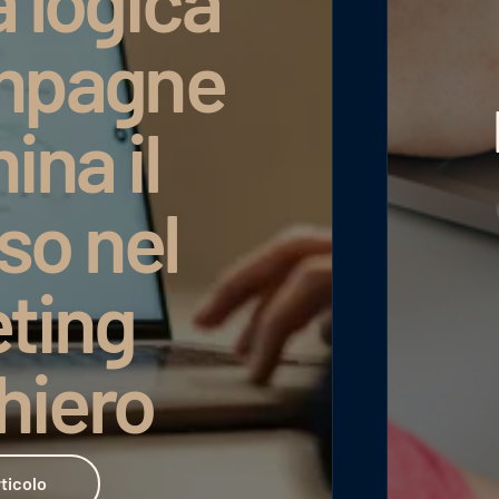
a logica
ampagne
ina il
so nel
ting
hiero
ticolo