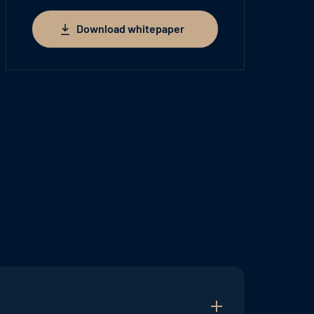
Download whitepaper
Download whitepaper