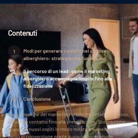
Contenuti
Modi per generare contatti nel settore
alberghiero: strategie che funzionano
Il percorso di un lead: come il marketing
alberghiero accompagna l'ospite fino alla
fidelizzazione
Conclusione
L’automazione del marketing ottimizza l’intero processo,
dal primo contatto fino alla prenotazione. Scopra come
acquisire nuovi ospiti in modo mirato e aumentare il
tasso di conversione grazie a una comunicazione