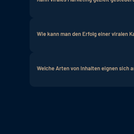
Viralität ist schwer vorherzusagen. Wäh
Verbreitung.
Wie kann man den Erfolg einer viralen
Erfolgsindikatoren sind beispielsweise 
Welche Arten von Inhalten eignen sich a
Im
Hotelmarketing
eignen sich vor allem
Bilder, die die einladende Atmosphäre, 
Aktivitäten präsentieren, haben das Pot
regen die Fantasie der Betrachter an, wa