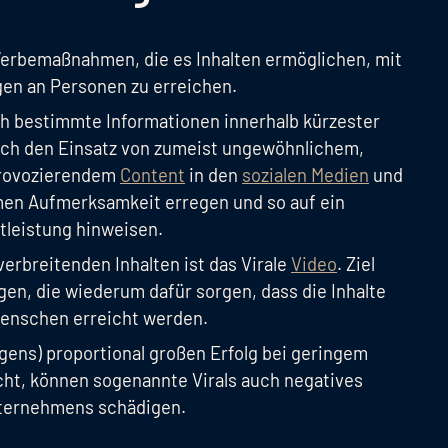
Werbemaßnahmen, die es Inhalten ermöglichen, mit
en an Personen zu erreichen.
sich bestimmte Informationen innerhalb kürzester
Durch den Einsatz von zumeist ungewöhnlichem,
provozierendem
Content
in den
sozialen Medien
und
men Aufmerksamkeit erregen und so auf ein
stleistung hinweisen.
erbreitenden Inhalten ist das Virale
Video
. Ziel
gen, die wiederum dafür sorgen, dass die Inhalte
Menschen erreicht werden.
ngens) proportional großen Erfolg bei geringem
icht, können sogenannte Virals auch negatives
ternehmens schädigen.