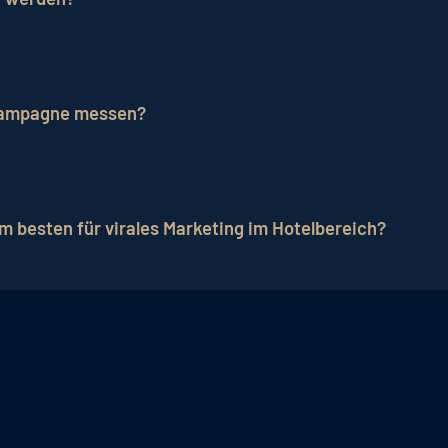
rend Kreativität und
Strategie
den Erfolg beeinflussen kö
 Kampagne messen?
die Anzahl der Views, Shares, Kommentare und die darau
m besten für virales Marketing im Hotelbereich?
 Inhalte, die das authentische und einzigartige Erlebnis
die ansprechende Gestaltung der Räume, die kulinarisch
enzial, viral verbreitet zu werden. Solche Inhalte wec
s dazu führen kann, dass sie die Inhalte teilen und so 