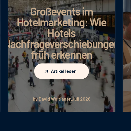
Großevents im
Hotelmarketing: Wie
Hotels
Nachfrageverschiebungen
früh erkennen
Artikel lesen
Artikel lesen
by David Weitlaner
Juli 2026