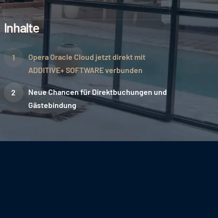
Inhalte
Opera Oracle Cloud jetzt direkt mit
ADDITIVE+ SOFTWARE verbunden
Neue Chancen für Direktbuchungen und
Gästebindung‍