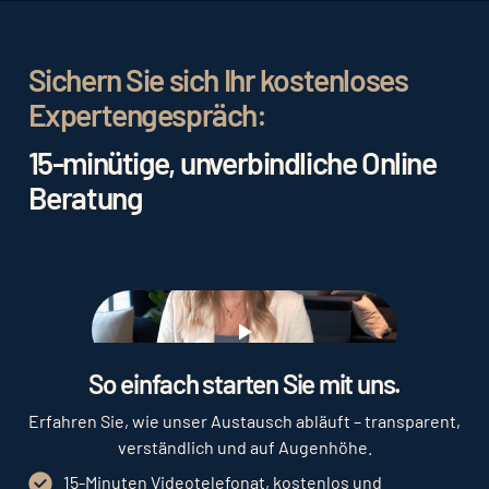
Newsletter-System
seine volle Wirkung.
Inhaltlich sind neben ansprechenden Texten,
Bildern und Videos ein für die (potentiellen) Gäste
relevanter Betreff ausschlaggebend.
Tipps dazu
Sichern Sie sich Ihr kostenloses
in der
Best-Practice-Liste: 25 Betreffzeilen für
Expertengespräch:
Hotelnewsletter
15-minütige, unverbindliche Online
Beratung
Play
So einfach starten Sie mit uns.
Erfahren Sie, wie unser Austausch abläuft – transparent,
verständlich und auf Augenhöhe.
15-Minuten Videotelefonat, kostenlos und