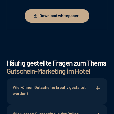
Download whitepaper
Download whitepaper
Häufig gestellte Fragen zum Thema
Gutschein-Marketing im Hotel
Wie können Gutscheine kreativ gestaltet
werden?
Die Kreativität kann durch ansprechende visuelle
Gestaltung, aber auch durch die Verbindung von
Wie werden Gutscheine in der Online-