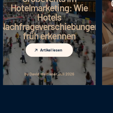
Google AI Max: Mehr
Umsatz bei
effizienterem
n
Budgeteinsatz
Artikel lesen
Artikel lesen
by Julia Hartig
Juli 2026