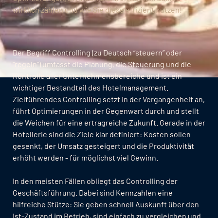
wirklich zählen und wie Sie diese effizient nutzen!
Der Begriff Controlling (zu Deutsch “steuern” oder
“regeln”) umfasst die Planung, die Steuerung und die
Kontrolle aller Unternehmensbereiche und ist ein
wichtiger Bestandteil des Hotelmanagement.
Zielführendes Controlling setzt in der Vergangenheit an,
führt Optimierungen in der Gegenwart durch und stellt
die Weichen für eine ertragreiche Zukunft. Gerade in der
Hotellerie sind die Ziele klar definiert: Kosten sollen
gesenkt, der Umsatz gesteigert und die Produktivität
erhöht werden - für möglichst viel Gewinn.
In den meisten Fällen obliegt das Controlling der
Geschäftsführung. Dabei sind Kennzahlen eine
hilfreiche Stütze: Sie geben schnell Auskunft über den
Ist-Zustand im Betrieb, sind einfach zu vergleichen und