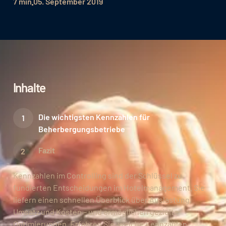
7 min
05. September 2019
Inhalte
Die wichtigsten Kennzahlen für
Beherbergungsbetriebe
Fazit
Kennzahlen im Controlling sind der Schlüssel zu
fundierten Entscheidungen im Hotelmanagement. Sie
liefern einen schnellen Überblick über Auslastung,
Umsatz und Kosten – und ermöglichen gezielte
Optimierungen. Erfahren Sie, welche Kennzahlen