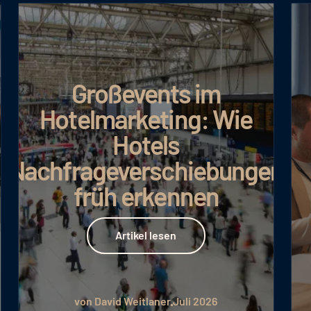
Großevents im
Hotelmarketing: Wie
Hotels
Nachfrageverschiebungen
früh erkennen
Artikel lesen
Artikel lesen
von David Weitlaner
Juli 2026