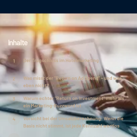
Inhalte
Der Trugschluss im Hotelmarketing
Was misst der “Return on Ad Spend” – und was
eben nicht?
Warum echter “Return on Investment” mehr als
ein Marketing-Buzzword ist
Vorsicht bei der Umsatzberechnung: Wenn die
Basis nicht stimmt, ist jede Kennzahl wertlos