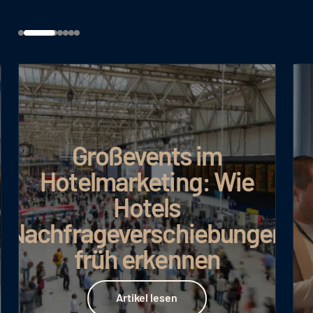
Google AI Max: Mehr
ie
Umsatz bei
effizienterem
ngen
Budgeteinsatz
Artikel lesen
Artikel lesen